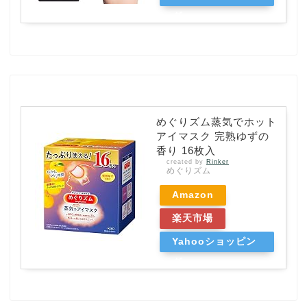
グ
めぐりズム蒸気でホット
アイマスク 完熟ゆずの
香り 16枚入
created by
Rinker
めぐりズム
Amazon
楽天市場
Yahooショッピン
グ