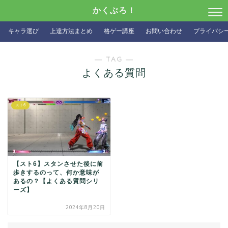
かくぶろ！
キャラ選び
上達方法まとめ
格ゲー講座
お問い合わせ
プライバシ
― TAG ―
よくある質問
スト6
【スト6】スタンさせた後に前
歩きするのって、何か意味が
あるの？【よくある質問シリ
ーズ】
2024年8月20日