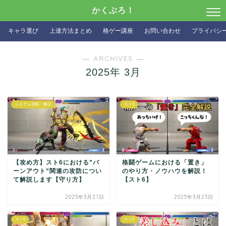
かくぶろ！
キャラ選び
上達方法まとめ
格ゲー講座
お問い合わせ
プライバシ
― ARCHIVES ―
2025年 3月
システム攻略・解説
スト6
【攻め方】スト6における”バ
格闘ゲームにおける「置き」
ーンアウト”関連の攻防につい
のやり方・ノウハウを解説！
て解説します【守り方】
【スト6】
2025年3月27日
2025年3月23日
スト6
スト6