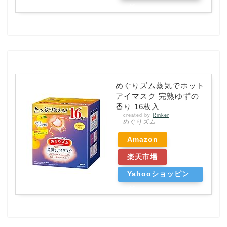
グ
めぐりズム蒸気でホット
アイマスク 完熟ゆずの
香り 16枚入
created by
Rinker
めぐりズム
Amazon
楽天市場
Yahooショッピン
グ