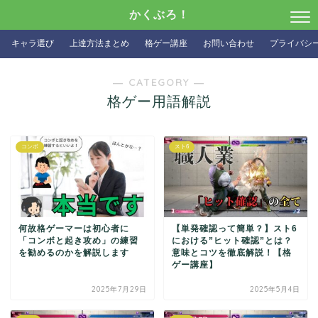
かくぶろ！
キャラ選び
上達方法まとめ
格ゲー講座
お問い合わせ
プライバシ
― CATEGORY ―
格ゲー用語解説
コンボ
スト6
何故格ゲーマーは初心者に
【単発確認って簡単？】スト6
「コンボと起き攻め」の練習
における”ヒット確認”とは？
を勧めるのかを解説します
意味とコツを徹底解説！【格
ゲー講座】
2025年7月29日
2025年5月4日