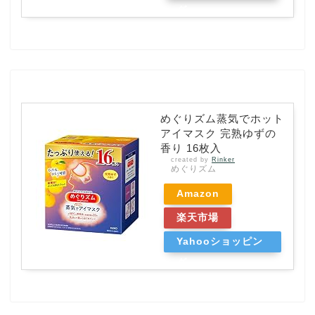
グ
めぐりズム蒸気でホット
アイマスク 完熟ゆずの
香り 16枚入
created by
Rinker
めぐりズム
Amazon
楽天市場
Yahooショッピン
グ