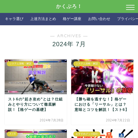
かくぶろ！
キャラ選び
上達方法まとめ
格ゲー講座
お問い合わせ
プライバシ
― ARCHIVES ―
2024年 7月
システム攻略・解説
システム攻略・解説
スト6の”起き攻め”とは？仕組
【勝ち確を逃すな！】格ゲー
みとやり方について徹底解
における「リーサル」とは？
説！【格ゲーの基礎】
意味とコツを解説！【スト6】
2024年7月28日
2024年7月22日
スト6
おすすめグッズ紹介