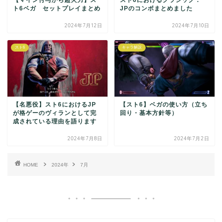
【マイン付与から超火力】ス
スト6におけるクラシック：
ト6ベガ セットプレイまとめ
JPのコンボまとめました
2024年7月12日
2024年7月10日
スト6
キャラ解説
【名悪役】スト6におけるJP
【スト6】ベガの使い方（立ち
が格ゲーのヴィランとして完
回り・基本方針等）
成されている理由を語ります
2024年7月8日
2024年7月2日
HOME
2024年
7月