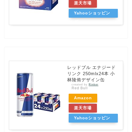
楽天市場
Yahooショッピン
グ
レッドブル エナジード
リンク 250mlx24本 小
林陵侑デザイン缶
created by
Rinker
Red Bull
Amazon
楽天市場
Yahooショッピン
グ