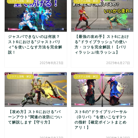
システム攻略・解説
システム攻略・解説
ジャスパできないのは何故？
【最強の攻め手】スト6におけ
スト6における”ジャストパリ
る”ドライブラッシュ”の使い
ィ”を使いこなす方法を完全解
方・コツを完全解説！【パリ
説！
ィラッシュ/生ラッシュ】
2025年8月23日
2025年6月27日
システム攻略・解説
システム攻略・解説
【攻め方】スト6における”バ
スト6の”ドライブリバーサル
ーンアウト”関連の攻防につい
（Dリバ）”を使いこなす3つ
て解説します【守り方】
の指針【確定ポイントまとめ
アリ！】