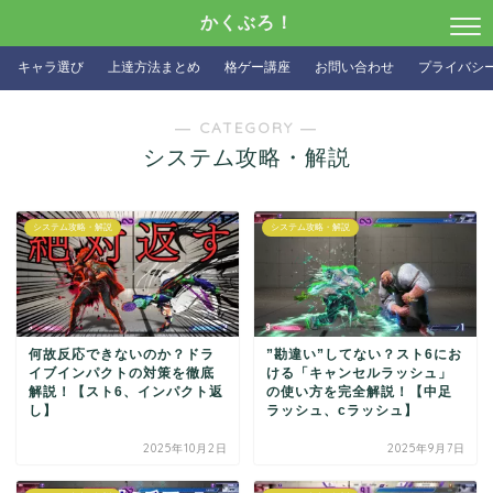
かくぶろ！
キャラ選び
上達方法まとめ
格ゲー講座
お問い合わせ
プライバシ
― CATEGORY ―
システム攻略・解説
システム攻略・解説
システム攻略・解説
何故反応できないのか？ドラ
”勘違い”してない？スト6にお
イブインパクトの対策を徹底
ける「キャンセルラッシュ」
解説！【スト6、インパクト返
の使い方を完全解説！【中足
し】
ラッシュ、cラッシュ】
2025年10月2日
2025年9月7日