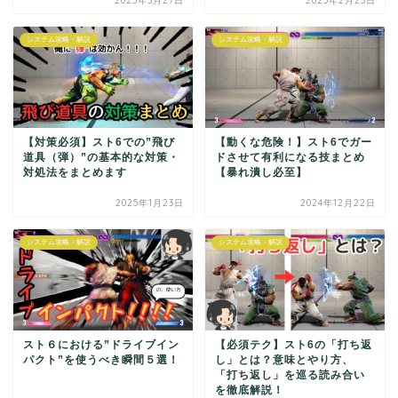
2025年3月27日
2025年2月23日
システム攻略・解説
システム攻略・解説
【対策必須】スト6での”飛び
【動くな危険！】スト6でガー
道具（弾）”の基本的な対策・
ドさせて有利になる技まとめ
対処法をまとめます
【暴れ潰し必至】
2025年1月23日
2024年12月22日
システム攻略・解説
システム攻略・解説
スト６における”ドライブイン
【必須テク】スト6の「打ち返
パクト”を使うべき瞬間５選！
し」とは？意味とやり方、
「打ち返し」を巡る読み合い
を徹底解説！