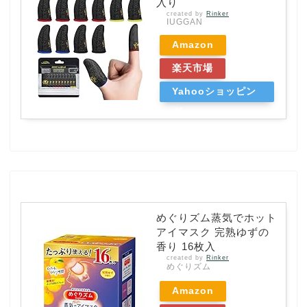
入り
created by
Rinker
IUGGAN
Amazon
楽天市場
Yahooショッピン
グ
めぐりズム蒸気でホット
アイマスク 完熟ゆずの
香り 16枚入
created by
Rinker
めぐりズム
Amazon