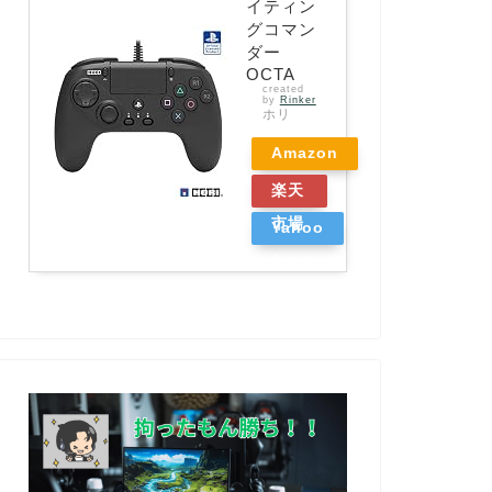
イティン
グコマン
ダー
OCTA
created
by
Rinker
ホリ
Amazon
楽天
市場
Yahoo
ショッ
ピング