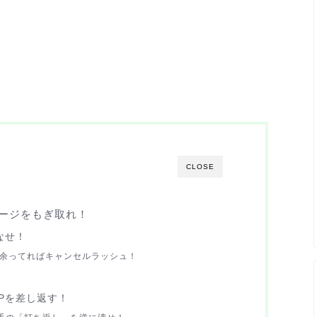
CLOSE
ージをもぎ取れ！
なせ！
余ってればキャンセルラッシュ！
Pを差し返す！