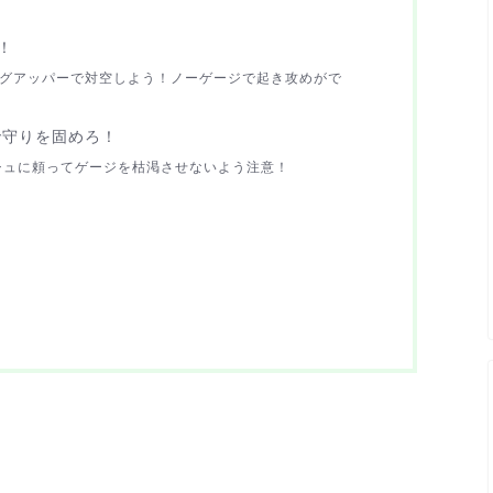
！
グアッパーで対空しよう！ノーゲージで起き攻めがで
で守りを固めろ！
シュに頼ってゲージを枯渇させないよう注意！