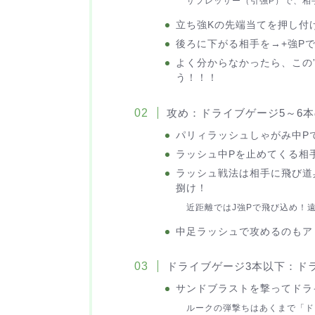
サプレッサー（引強P）で、相
立ち強Kの先端当てを押し付
後ろに下がる相手を→+強P
よく分からなかったら、この
う！！！
攻め：ドライブゲージ5～6
パリィラッシュしゃがみ中P
ラッシュ中Pを止めてくる相
ラッシュ戦法は相手に飛び道
捌け！
近距離ではJ強Pで飛び込め！
中足ラッシュで攻めるのもア
ドライブゲージ3本以下：ド
サンドブラストを撃ってドラ
ルークの弾撃ちはあくまで「ド