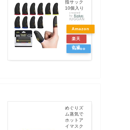
指サック
10個入り
created
by
Rinker
IUGGAN
Amazon
楽天
市場
Yahoo
ショッ
ピング
めぐりズ
ム蒸気で
ホットア
イマスク