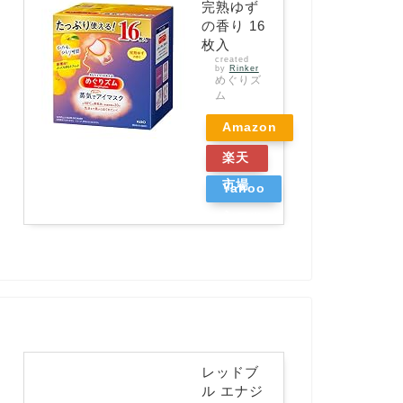
完熟ゆず
の香り 16
枚入
created
by
Rinker
めぐりズ
ム
Amazon
楽天
市場
Yahoo
ショッ
ピング
レッドブ
ル エナジ