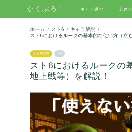
かくぶろ！
キャラ選び
上達
ホーム
スト6
キャラ解説
スト6におけるルークの基本的な使い方（立
キャラ解説
PR
スト6におけるルークの
地上戦等）を解説！