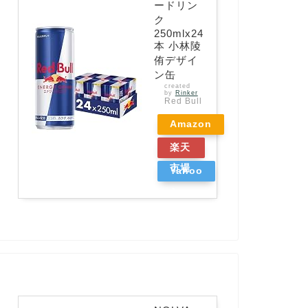
ードリン
ク
250mlx24
本 小林陵
侑デザイ
ン缶
created
by
Rinker
Red Bull
Amazon
楽天
市場
Yahoo
ショッ
ピング