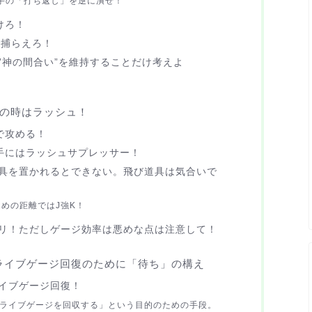
手の「打ち返し」を逆に潰せ！
けろ！
で捕らえろ！
”神の間合い”を維持することだけ考えよ
本の時はラッシュ！
で攻める！
手にはラッシュサプレッサー！
具を置かれるとできない。飛び道具は気合いで
遠めの距離ではJ強K！
リ！ただしゲージ効率は悪めな点は注意して！
ライブゲージ回復のために「待ち」の構え
イブゲージ回復！
ライブゲージを回収する」という目的のための手段。