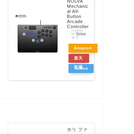
NOLVA
Mechanic
al All-
Button
Arcade
Controller
created
by
Rinker
ホリ
Amazon
楽天
市場
Yahoo
ショッ
ピング
ホリ ファ