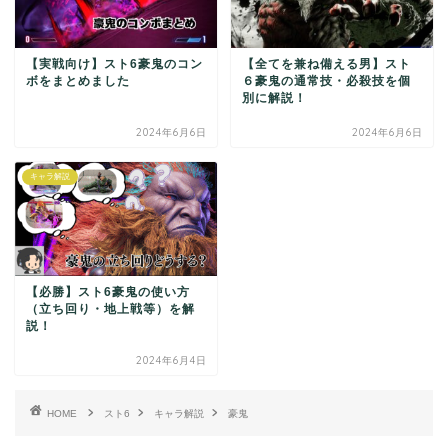
【実戦向け】スト6豪鬼のコン
【全てを兼ね備える男】スト
ボをまとめました
６豪鬼の通常技・必殺技を個
別に解説！
2024年6月6日
2024年6月6日
キャラ解説
【必勝】スト6豪鬼の使い方
（立ち回り・地上戦等）を解
説！
2024年6月4日
HOME
スト6
キャラ解説
豪鬼