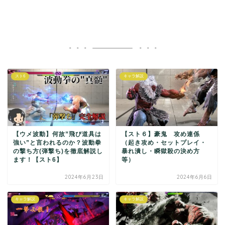
スト6
キャラ解説
【ウメ波動】何故”飛び道具は
【スト６】豪鬼 攻め連係
強い”と言われるのか？波動拳
（起き攻め・セットプレイ・
の撃ち方(弾撃ち)を徹底解説し
暴れ潰し・瞬獄殺の決め方
ます！【スト6】
等）
2024年6月23日
2024年6月6日
キャラ解説
キャラ解説