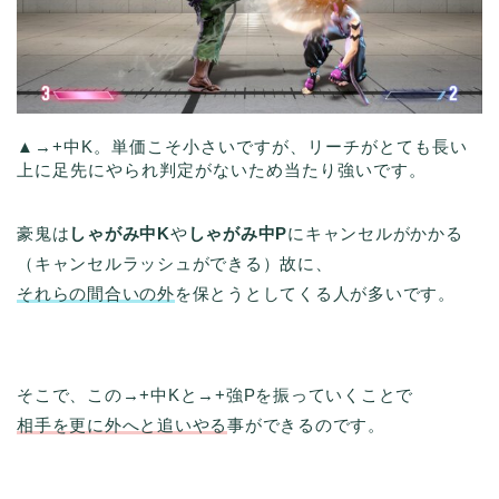
▲→+中K。単価こそ小さいですが、リーチがとても長い
上に足先にやられ判定がないため当たり強いです。
豪鬼は
しゃがみ中K
や
しゃがみ中P
にキャンセルがかかる
（キャンセルラッシュができる）故に、
それらの間合いの外
を保とうとしてくる人が多いです。
そこで、この→+中Kと→+強Pを振っていくことで
相手を更に外へと追いやる
事ができるのです。