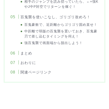
相手のジャンプを読み切っていたら、←+強K
やJ中P対空でリターンを稼ぐ！
百鬼襲を使いこなし、ゴリゴリ攻めろ！
百鬼豪衝で、近距離からゴリゴリ固め直せ！
中距離で弱版の百鬼襲を置いておき、百鬼豪
刃で差し込むタイミングを伺え！
強百鬼襲で画面端から脱出しよう！
まとめ
おわりに
関連ページリンク