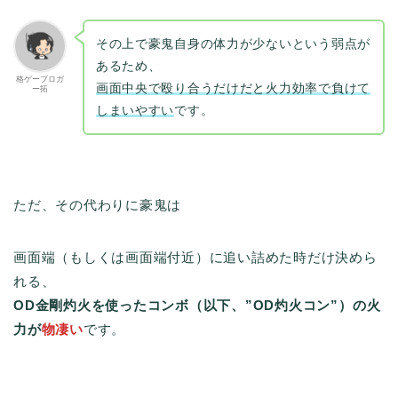
その上で豪鬼自身の体力が少ないという弱点が
あるため、
格ゲーブロガ
画面中央で殴り合うだけだと火力効率で負けて
ー拓
しまいやすい
です。
ただ、その代わりに豪鬼は
画面端（もしくは画面端付近）に追い詰めた時だけ決めら
れる、
OD金剛灼火を使ったコンボ（以下、”OD灼火コン”）の火
力が
物凄い
です。