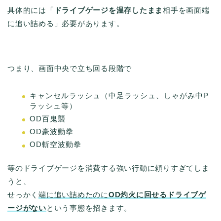
具体的には「
ドライブゲージを温存したまま
相手を画面端
に追い詰める」必要があります。
つまり、画面中央で立ち回る段階で
キャンセルラッシュ（中足ラッシュ、しゃがみ中P
ラッシュ等）
OD百鬼襲
OD豪波動拳
OD斬空波動拳
等のドライブゲージを消費する強い行動に頼りすぎてしま
うと、
せっかく
端に追い詰めたのに
OD
灼火に回せるドライブゲ
ージがない
という事態を招きます。