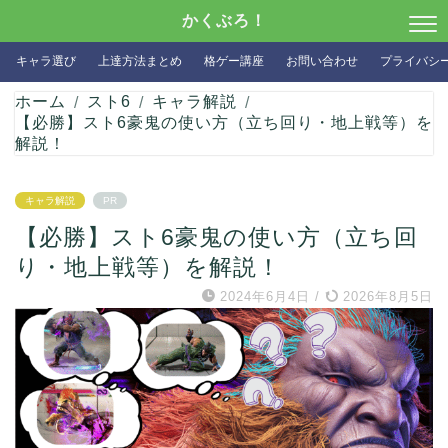
かくぶろ！
キャラ選び
上達方法まとめ
格ゲー講座
お問い合わせ
プライバシ
ホーム
スト6
キャラ解説
【必勝】スト6豪鬼の使い方（立ち回り・地上戦等）を
解説！
キャラ解説
PR
【必勝】スト6豪鬼の使い方（立ち回
り・地上戦等）を解説！
2024年6月4日
/
2026年8月5日