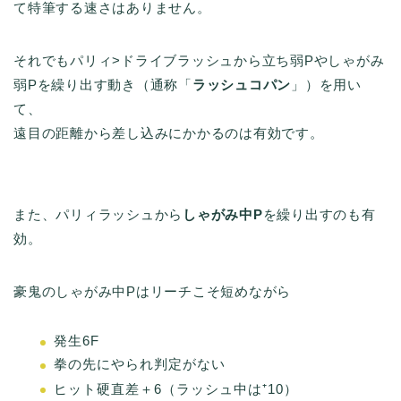
て特筆する速さはありません。
それでもパリィ>ドライブラッシュから立ち弱Pやしゃがみ
弱Pを繰り出す動き（通称「
ラッシュコパン
」）を用い
て、
遠目の距離から差し込みにかかるのは有効です。
また、パリィラッシュから
しゃがみ中P
を繰り出すのも有
効。
豪鬼のしゃがみ中Pはリーチこそ短めながら
発生6F
拳の先にやられ判定がない
ヒット硬直差＋6（ラッシュ中は⁺10）