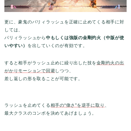
更に、豪鬼のパリィラッシュを正確に止めてくる相手に対
しては、
パリィラッシュから
中もしくは強版の金剛灼火（中版が使
いやすい）
を出していくのが有効です。
すると相手がラッシュ止めに繰り出した技を
金剛灼火の出
がかりモーションで回避
しつつ、
差し返しの形を取ることが可能です。
ラッシュを止めてくる
相手の
“
偉さ”を逆手に取り
、
最大クラスのコンボを決めてあげましょう。