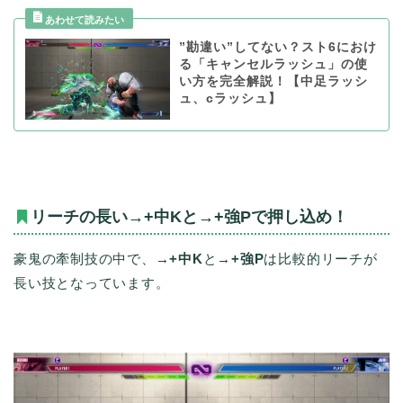
”勘違い”してない？スト6におけ
る「キャンセルラッシュ」の使
い方を完全解説！【中足ラッシ
ュ、cラッシュ】
リーチの長い→+中Kと→+強Pで押し込め！
豪鬼の牽制技の中で、
→+中K
と
→+強P
は比較的リーチが
長い技となっています。