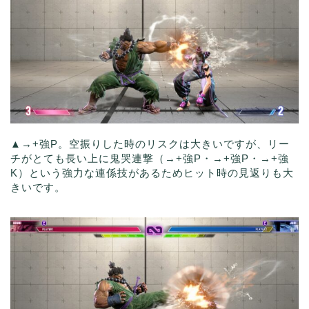
▲→+強P。空振りした時のリスクは大きいですが、リー
チがとても長い上に鬼哭連撃（→+強P・→+強P・→+強
K）という強力な連係技があるためヒット時の見返りも大
きいです。