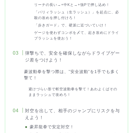
リーチの長い→+中Kと→+強Pで押し込め！
「パリィラッシュ（生ラッシュ）」を起点に、必
殺の攻めを押し付けろ！
「歩きガード」で、硬派に近づいていけ！
ゲージを使わずコンボを〆て、起き攻めにドライ
ブラッシュを使おう！
弾撃ちで、安全を確保しながらドライブゲー
ジ差をつけよう！
豪波動拳を撃つ際は、”安全波動”を1手でも多く
撃て！
避けづらい形で斬空波動拳を撃て！あわよくばその
ままラッシュで攻めろ！
対空を出して、相手のジャンプにリスクを与
えよう！
豪昇龍拳で安定対空！