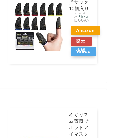
指サック
10個入り
created
by
Rinker
IUGGAN
Amazon
楽天
市場
Yahoo
ショッ
ピング
めぐりズ
ム蒸気で
ホットア
イマスク