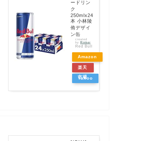
ードリン
ク
250mlx24
本 小林陵
侑デザイ
ン缶
created
by
Rinker
Red Bull
Amazon
楽天
市場
Yahoo
ショッ
ピング