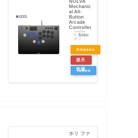
NOLVA
Mechanic
al All-
Button
Arcade
Controller
created
by
Rinker
ホリ
Amazon
楽天
市場
Yahoo
ショッ
ピング
ホリ ファ