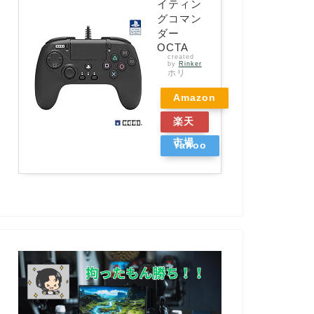
イティン
グコマン
ダー
OCTA
created
by
Rinker
ホリ
Amazon
楽天
市場
Yahoo
ショッ
ピング