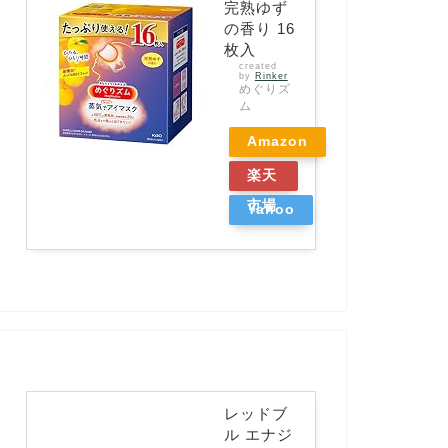
完熟ゆず
の香り 16
枚入
created
by
Rinker
めぐりズ
ム
Amazon
楽天
市場
Yahoo
ショッ
ピング
レッドブ
ル エナジ