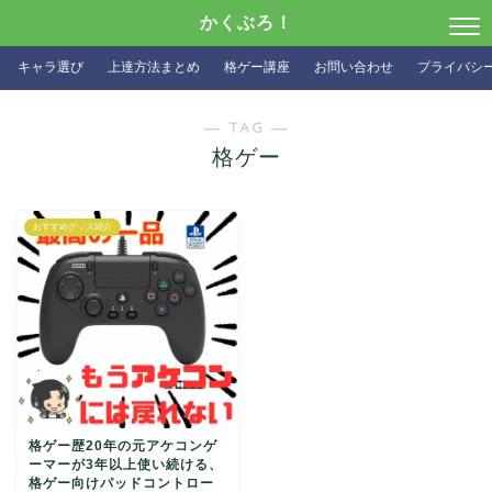
かくぶろ！
キャラ選び
上達方法まとめ
格ゲー講座
お問い合わせ
プライバシ
― TAG ―
格ゲー
おすすめグッズ紹介
格ゲー歴20年の元アケコンゲ
ーマーが3年以上使い続ける、
格ゲー向けパッドコントロー