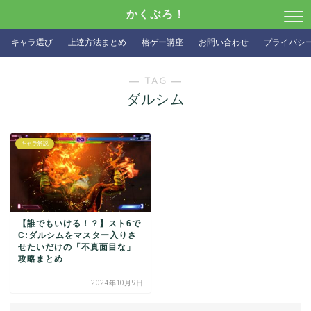
かくぶろ！
キャラ選び
上達方法まとめ
格ゲー講座
お問い合わせ
プライバシ
― TAG ―
ダルシム
キャラ解説
【誰でもいける！？】スト6で
C:ダルシムをマスター入りさ
せたいだけの「不真面目な」
攻略まとめ
2024年10月9日