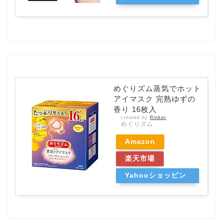
グ
めぐりズム蒸気でホット
アイマスク 完熟ゆずの
香り 16枚入
created by
Rinker
めぐりズム
Amazon
楽天市場
Yahooショッピン
グ