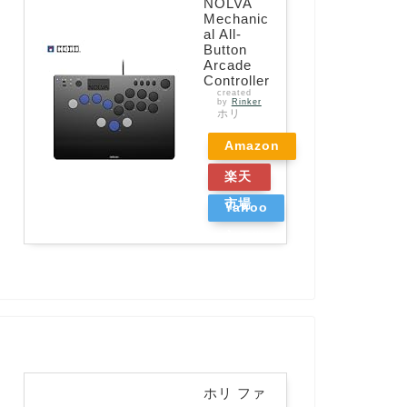
NOLVA
Mechanic
al All-
Button
Arcade
Controller
created
by
Rinker
ホリ
Amazon
楽天
市場
Yahoo
ショッ
ピング
ホリ ファ