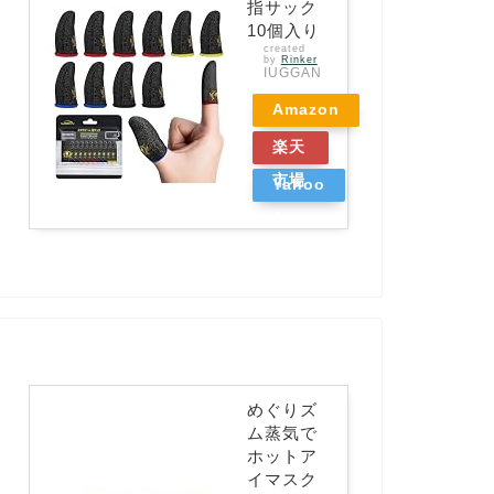
指サック
10個入り
created
by
Rinker
IUGGAN
Amazon
楽天
市場
Yahoo
ショッ
ピング
めぐりズ
ム蒸気で
ホットア
イマスク