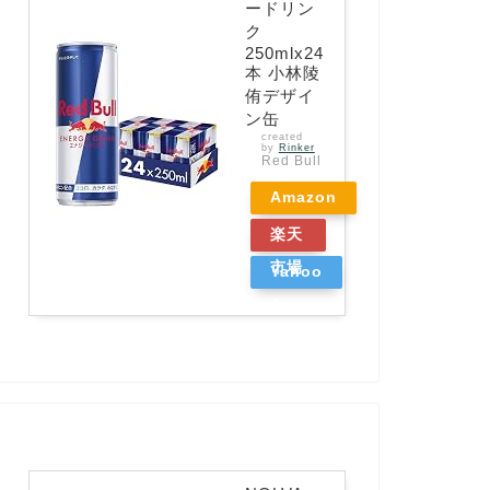
ードリン
ク
250mlx24
本 小林陵
侑デザイ
ン缶
created
by
Rinker
Red Bull
Amazon
楽天
市場
Yahoo
ショッ
ピング