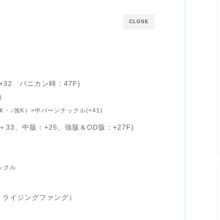
CLOSE
32 パニカン時：47F)
）
・↓強K）>中バーンナックル(+41)
3、中版：+25、強版＆OD版：+27F)
ックル
3・ライジングファング）