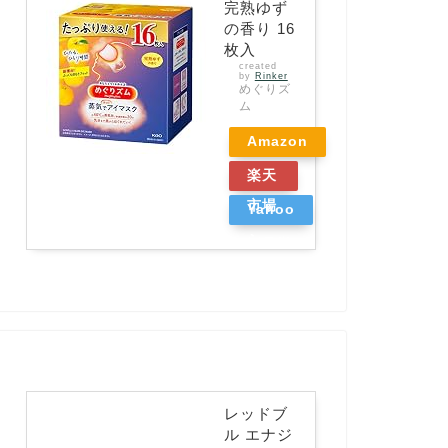
完熟ゆず
の香り 16
枚入
created
by
Rinker
めぐりズ
ム
Amazon
楽天
市場
Yahoo
ショッ
ピング
レッドブ
ル エナジ