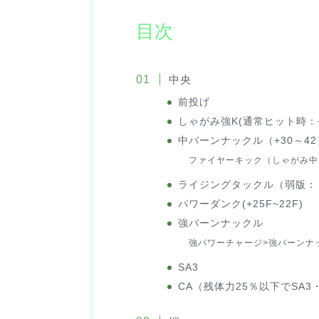
目次
中央
前投げ
しゃがみ強K(通常ヒット時：+
中バーンナックル（+30～42
ファイヤーキック（しゃがみ中K
ライジングタックル（弱版：＋3
パワーダンク(+25F~22F)
強バーンナックル
強パワーチャージ>強バーンナ
SA3
CA（残体力25％以下でSA