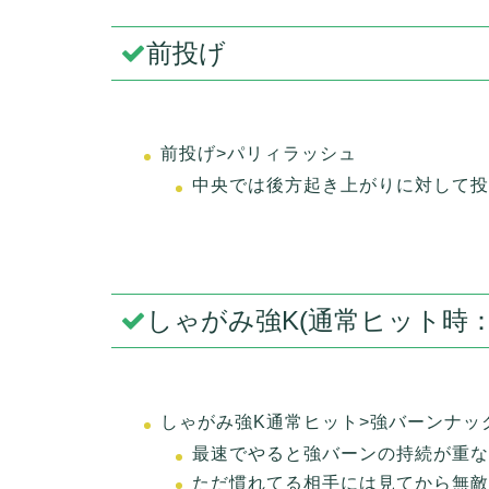
前投げ
前投げ>パリィラッシュ
中央では後方起き上がりに対して投
しゃがみ強K(通常ヒット時：+
しゃがみ強K通常ヒット>強バーンナッ
最速でやると強バーンの持続が重な
ただ慣れてる相手には見てから無敵