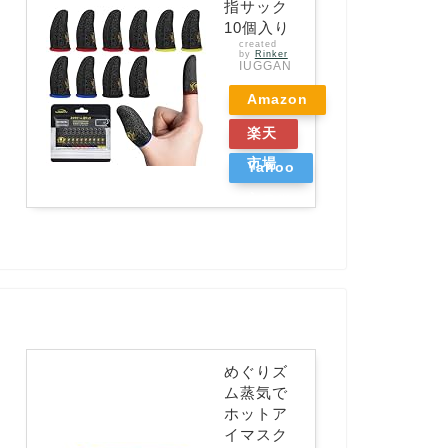
指サック
10個入り
created
by
Rinker
IUGGAN
Amazon
楽天
市場
Yahoo
ショッ
ピング
めぐりズ
ム蒸気で
ホットア
イマスク