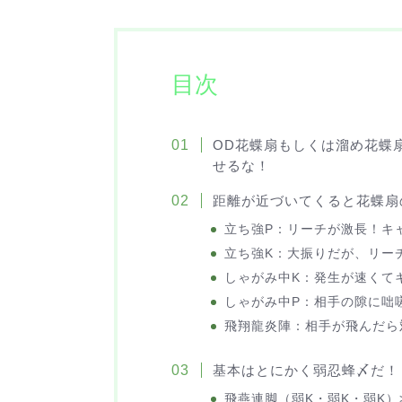
目次
OD花蝶扇もしくは溜め花蝶
せるな！
距離が近づいてくると花蝶扇
立ち強P：リーチが激長！キ
立ち強K：大振りだが、リー
しゃがみ中K：発生が速くて
しゃがみ中P：相手の隙に咄
飛翔龍炎陣：相手が飛んだら
基本はとにかく弱忍蜂〆だ！
飛燕連脚（弱K・弱K・弱K