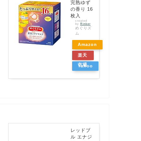
完熟ゆず
の香り 16
枚入
created
by
Rinker
めぐりズ
ム
Amazon
楽天
市場
Yahoo
ショッ
ピング
レッドブ
ル エナジ