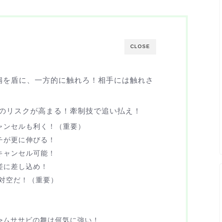
CLOSE
扇を盾に、一方的に触れろ！相手には触れさ
のリスクが高まる！牽制技で追い払え！
ャンセルも利く！（重要）
チが更に伸びる！
キャンセル可能！
嗟に差し込め！
対空だ！（重要）
）>ムササビの舞は何気に強い！