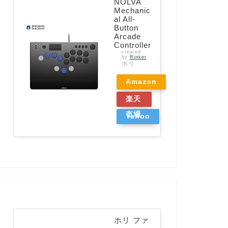
NOLVA
Mechanic
al All-
Button
Arcade
Controller
created
by
Rinker
ホリ
Amazon
楽天
市場
Yahoo
ショッ
ピング
ホリ ファ