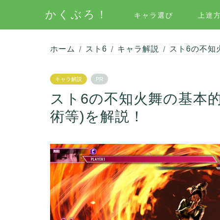
かくぶろ！
キャラ選び
上達
ホーム
スト6
キャラ解説
スト6の不知
キャラ解説
PR
スト6の不知火舞の基本
術等)を解説！