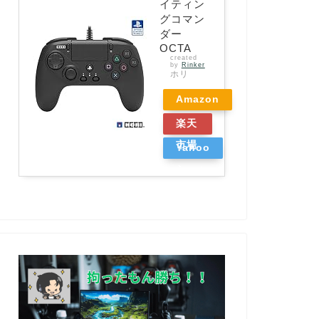
イティン
グコマン
ダー
OCTA
created
by
Rinker
ホリ
Amazon
楽天
市場
Yahoo
ショッ
ピング