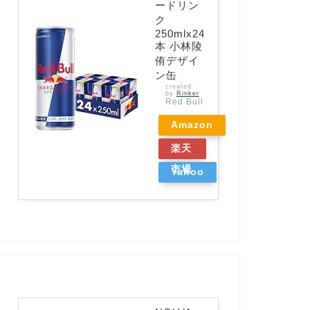
ードリン
ク
250mlx24
本 小林陵
侑デザイ
ン缶
created
by
Rinker
Red Bull
Amazon
楽天
市場
Yahoo
ショッ
ピング