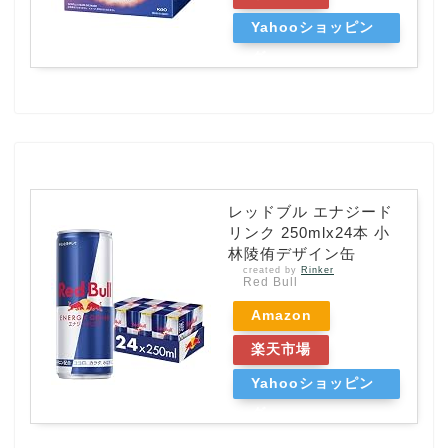
Yahooショッピン
グ
レッドブル エナジード
リンク 250mlx24本 小
林陵侑デザイン缶
created by
Rinker
Red Bull
Amazon
楽天市場
Yahooショッピン
グ