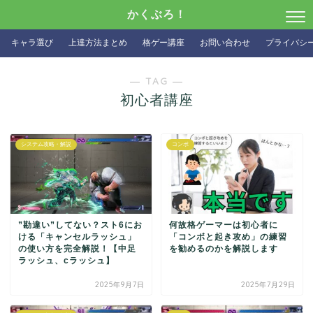
かくぶろ！
キャラ選び
上達方法まとめ
格ゲー講座
お問い合わせ
プライバシ
― TAG ―
初心者講座
システム攻略・解説
コンボ
”勘違い”してない？スト6にお
何故格ゲーマーは初心者に
ける「キャンセルラッシュ」
「コンボと起き攻め」の練習
の使い方を完全解説！【中足
を勧めるのかを解説します
ラッシュ、cラッシュ】
2025年9月7日
2025年7月29日