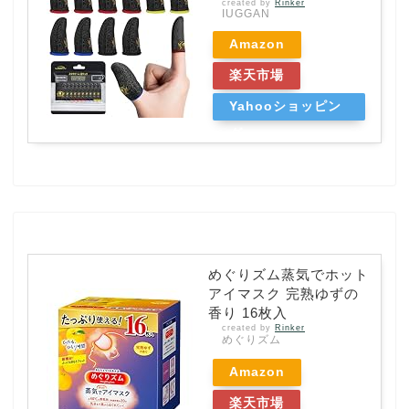
created by
Rinker
IUGGAN
Amazon
楽天市場
Yahooショッピン
グ
めぐりズム蒸気でホット
アイマスク 完熟ゆずの
香り 16枚入
created by
Rinker
めぐりズム
Amazon
楽天市場