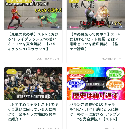
システム攻略・解説
スト6
【最強の攻め手】スト6におけ
【単発確認って簡単？】スト6
る”ドライブラッシュ”の使い
における”ヒット確認”とは？
方・コツを完全解説！【パリ
意味とコツを徹底解説！【格
ィラッシュ/生ラッシュ】
ゲー講座】
2025年6月27日
2025年5月4日
スト6
格ゲーマーマインド
【おすすめキャラ】スト6でキ
バランス調整やDLCキャラ
ャラ選びに困っている人に向
を"おかしい"と感じた人に捧
けて、全キャラの性能を簡単
ぐ…格ゲーにおける”アップデ
に紹介！
ート”を完全解説！【スト6】