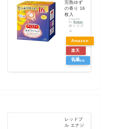
完熟ゆず
の香り 16
枚入
created
by
Rinker
めぐりズ
ム
Amazon
楽天
市場
Yahoo
ショッ
ピング
レッドブ
ル エナジ