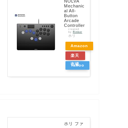
NOLVA
Mechanic
al All-
Button
Arcade
Controller
created
by
Rinker
ホリ
Amazon
楽天
市場
Yahoo
ショッ
ピング
ホリ ファ