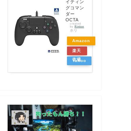
イティン
グコマン
ダー
OCTA
created
by
Rinker
ホリ
Amazon
楽天
市場
Yahoo
ショッ
ピング