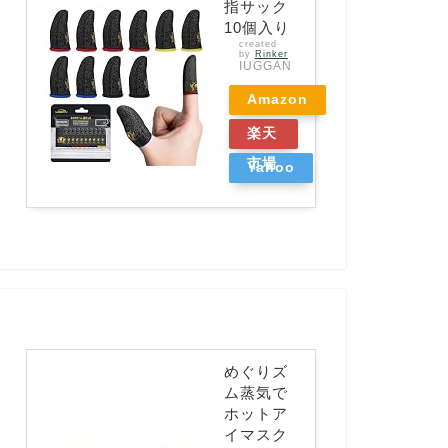
指サック
10個入り
created
by
Rinker
IUGGAN
Amazon
楽天
市場
Yahoo
ショッ
ピング
めぐりズ
ム蒸気で
ホットア
イマスク