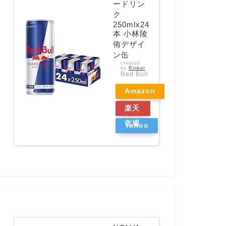
ードリン
ク
250mlx24
本 小林陵
侑デザイ
ン缶
created
by
Rinker
Red Bull
Amazon
楽天
市場
Yahoo
ショッ
ピング