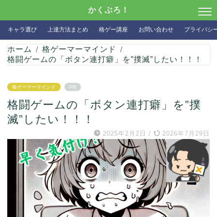
かくぶろ！
キャラ選び
上達方法まとめ
格ゲー講座
お問い合わせ
プライバシ
ホーム
格ゲーマーマインド
格闘ゲームの「ボタン連打癖」を”撲滅”したい！！！
格ゲーマーマインド
PR
格闘ゲームの「ボタン連打癖」を”撲
滅”したい！！！
2025年2月2日
/
2026年7月29日